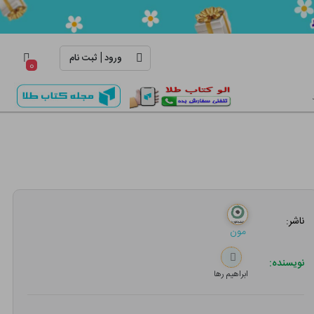
|
ورود
ثبت نام
۰
ناشر:
مون
نویسنده:
ابراهیم‌ رها