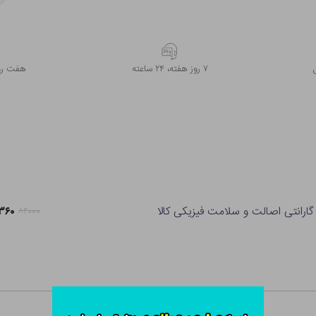
۷ روز ﻫﻔﺘﻪ، ۲۴ ﺳﺎﻋﺘﻪ
هفت روز
گارانتی اصالت و سلامت فیزیکی کالا
۶۶,۳۶۰
۸۴۰۰۰