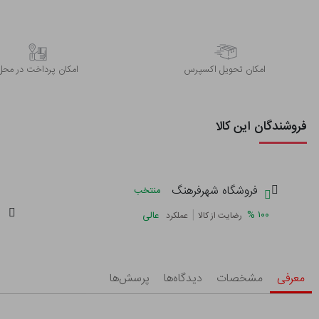
اﻣﮑﺎن ﺗﺤﻮﯾﻞ اﮐﺴﭙﺮس
امکان پرداخت در محل
فروشندگان این کالا
فروشگاه شهرفرهنگ
منتخب
|
%
۱۰۰
عالی
رضایت از کالا
عملکرد
معرفی
مشخصات
دیدگاه‌ها
پرسش‌ها