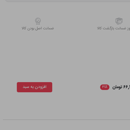
 ضمانت بازگشت کالا
ﺿﻤﺎﻧﺖ اﺻﻞ ﺑﻮدن ﮐﺎﻟﺎ
 تومان
افزودن به سبد
۲۱٪