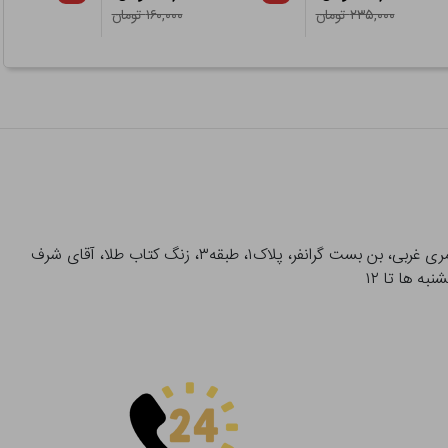
۲۳۵,۰۰۰ تومان
۱۶۰,۰۰۰ تومان
آدرس تحویل حضوری سفارشات: میدان انقلاب، خیابان انقلاب، خیابان ۱۲ فروردین، خیابان شهدای ژاندارمری غربی، بن بست گرانفر، پلاک۱، طبقه۳، زنگ کتاب طلا، آقای شرف