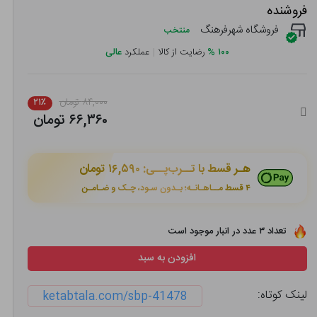
فروشنده
فروشگاه شهرفرهنگ
منتخب
۱۰۰
%
رضایت از کالا
|
عملکرد
عالی
۸۴,۰۰۰ تومان
۲۱٪
۶۶,۳۶۰ تومان
هـر قسط با تــرب‌پــی:
۱۶,۵۹۰ تومان
۴ قسط مــاهـانـه؛ بـدون سـود، چـک و ضـامـن
تعداد ۳ عدد در انبار موجود است
افزودن به سبد
لینک کوتاه:
ketabtala.com/sbp-41478