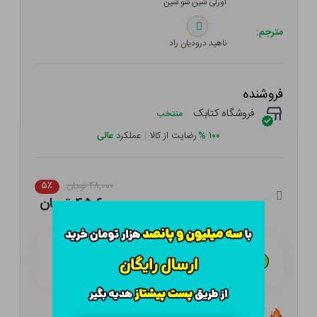
اورلی شین شو شین
مترجم:
ناهید درودیان راد
فروشنده
فروشگاه کتابک
منتخب
۱۰۰
%
رضایت از کالا
|
عملکرد
عالی
۴۸,۰۰۰ تومان
۵٪
۴۵,۶۰۰ تومان
هـر قسط با تــرب‌پــی:
۱۱,۴۰۰ تومان
۴ قسط مــاهـانـه؛ بـدون سـود، چـک و ضـامـن
تعداد ۰ عدد در انبار موجود است