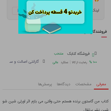
لینک کوتاه:
ketabtala.com/sbp-41479
فروشندگان این کالا
فروشگاه کتابک
منتخب
گارانتی اصالت و سلامت فی
|
%
۱۰۰
عالی
رضایت از کالا
عملکرد
معرفی
مشخصات
دیدگاه‌ها
پرسش‌ها
کتاب من گاستون برنده هستم حتی وقتی می بازم اثر اورلی شین شو
شین نشر پرتقال