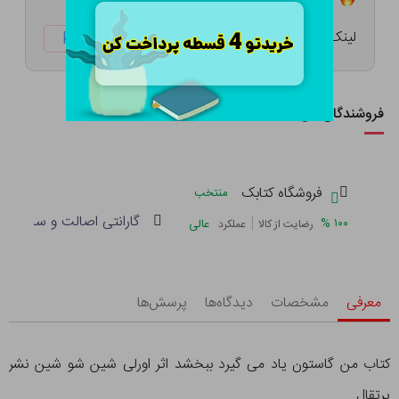
لینک کوتاه:
ketabtala.com/sbp-41480
فروشندگان این کالا
فروشگاه کتابک
منتخب
گارانتی اصالت و سلامت فی
|
%
۱۰۰
عالی
رضایت از کالا
عملکرد
معرفی
مشخصات
دیدگاه‌ها
پرسش‌ها
کتاب من گاستون یاد می گیرد ببخشد اثر اورلی شین شو شین نشر
پرتقال