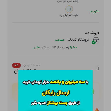
اورلی شین شو شین
مترجم:
ناهید درودیان راد
فروشنده
فروشگاه کتابک
منتخب
۱۰۰
%
رضایت از کالا
|
عملکرد
عالی
۴۸,۰۰۰ تومان
۵٪
۴۵,۶۰۰ تومان
هـر قسط با تــرب‌پــی:
۱۱,۴۰۰ تومان
۴ قسط مــاهـانـه؛ بـدون سـود، چـک و ضـامـن
تعداد ۰ عدد در انبار موجود است