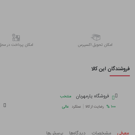
اﻣﮑﺎن ﺗﺤﻮﯾﻞ اﮐﺴﭙﺮس
امکان پرداخت در محل
فروشندگان این کالا
فروشگاه یارمهربان
منتخب
|
%
۱۰۰
عالی
رضایت از کالا
عملکرد
معرفی
مشخصات
دیدگاه‌ها
پرسش‌ها