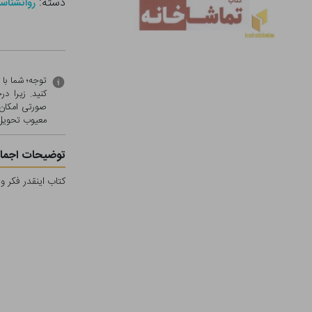
دسته:
روانشناس
توجه؛ شما با
کنید. زیرا 
صورتی امکان 
معيوب تحویل 
توضیحات اجمال
کتاب اینقدر فکر و