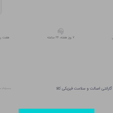
۷ روز ﻫﻔﺘﻪ، ۲۴ ﺳﺎﻋﺘﻪ
هفت روز
گارانتی اصالت و سلامت فیزیکی کالا
۰
۱۹۵۰۰۰