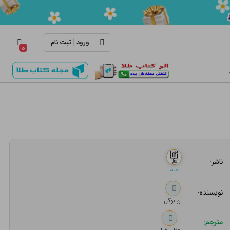
|
ورود
ثبت نام
۰
ناشر:
علم
نویسنده:
آن بوگل
مترجم: