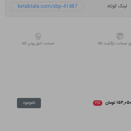
لینک کوتاه:
ketabtala.com/sbp-41487
 ضمانت بازگشت کالا
ﺿﻤﺎﻧﺖ اﺻﻞ ﺑﻮدن ﮐﺎﻟﺎ
۱۵۴,۰۵ تومان
ناموجود
۲۱٪