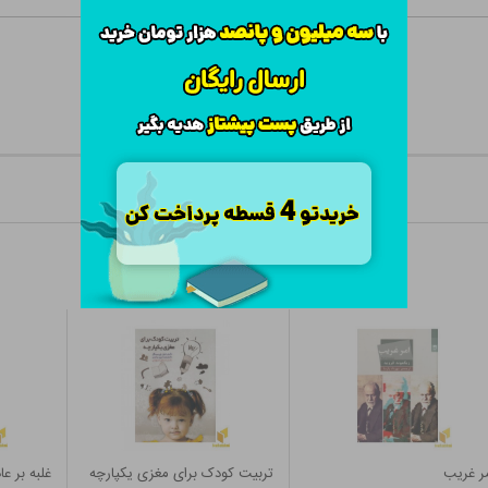
ر غریب
تربیت کودک برای مغزی یکپارچه
غلبه بر ع