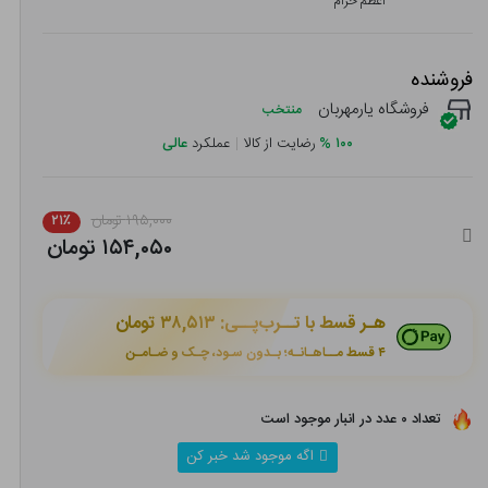
اعظم خرام
فروشنده
فروشگاه یارمهربان
منتخب
۱۰۰
%
رضایت از کالا
|
عملکرد
عالی
۱۹۵,۰۰۰ تومان
۲۱٪
۱۵۴,۰۵۰ تومان
هـر قسط با تــرب‌پــی:
۳۸,۵۱۳ تومان
۴ قسط مــاهـانـه؛ بـدون سـود، چـک و ضـامـن
تعداد ۰ عدد در انبار موجود است
اگه موجود شد خبر کن