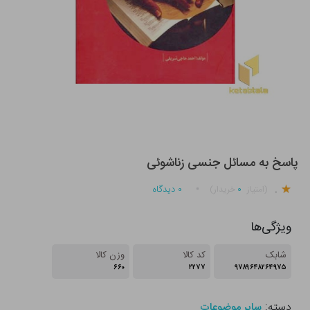
پاسخ به مسائل جنسی زناشوئی
.
۰
۰
دیدگاه
(امتیاز
خریدار)
ویژگی‌ها
شابک
کد کالا
وزن کالا
۶۶۰
۲۲۷۷
۹۷۸۹۶۴۸۲۶۴۹۷۵
دسته:
سایر موضوعات