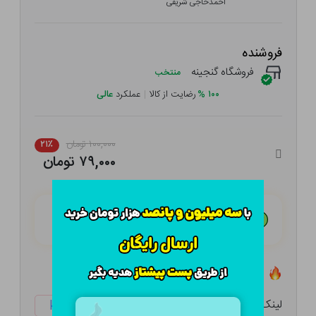
احمدحاجی شریفی
فروشنده
فروشگاه گنجینه
منتخب
۱۰۰
%
رضایت از کالا
|
عملکرد
عالی
۱۰۰,۰۰۰ تومان
۲۱٪
۷۹,۰۰۰ تومان
هـر قسط با تــرب‌پــی:
۱۹,۷۵۰ تومان
۴ قسط مــاهـانـه؛ بـدون سـود، چـک و ضـامـن
تعداد ۰ عدد در انبار موجود است
لینک کوتاه:
ketabtala.com/sbp-41490