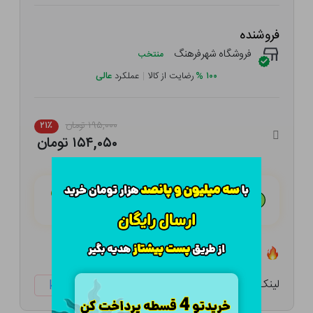
فروشنده
فروشگاه شهرفرهنگ
منتخب
۱۰۰
%
رضایت از کالا
|
عملکرد
عالی
۱۹۵,۰۰۰ تومان
۲۱٪
۱۵۴,۰۵۰ تومان
هـر قسط با تــرب‌پــی:
۳۸,۵۱۳ تومان
۴ قسط مــاهـانـه؛ بـدون سـود، چـک و ضـامـن
تعداد ۰ عدد در انبار موجود است
لینک کوتاه:
ketabtala.com/sbp-41494