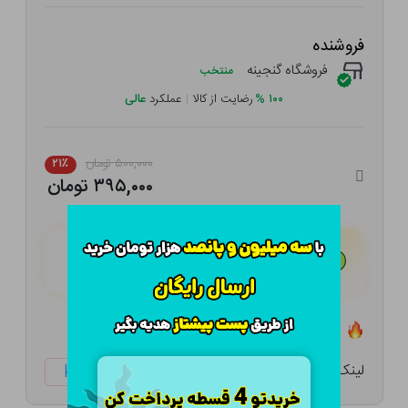
فروشنده
فروشگاه گنجینه
منتخب
۱۰۰
%
رضایت از کالا
|
عملکرد
عالی
۵۰۰,۰۰۰ تومان
۲۱٪
۳۹۵,۰۰۰ تومان
هـر قسط با تــرب‌پــی:
۹۸,۷۵۰ تومان
۴ قسط مــاهـانـه؛ بـدون سـود، چـک و ضـامـن
تعداد ۳ عدد در انبار موجود است
لینک کوتاه:
ketabtala.com/sbp-41496