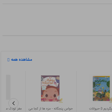
مشاهده همه
م 3-حیوانات
حواس پنجگانه - مزه ها از کجا می
مغز کودک من از 