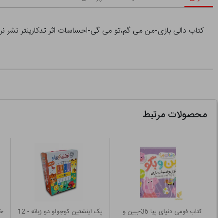
کتاب دالی بازی-من می گم،تو می گی-احساسات اثر تدکارپنتر نشر نرد
محصولات مرتبط
کتاب فومی دنیای پپا 36-ببین و
پک اینشتین کوچولو دو زبانه - 12
خا