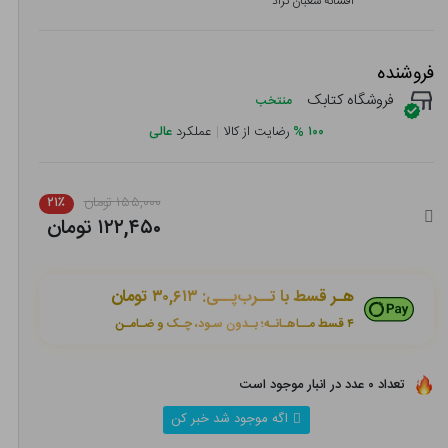
افسانه شعبان نژاد
فروشنده
فروشگاه کتابک
منتخب
۱۰۰
%
رضایت از کالا
|
عملکرد
عالی
۱۵۵,۰۰۰ تومان
۲۱٪
۱۲۲,۴۵۰ تومان
هـر قسط با تــرب‌پــی:
۳۰,۶۱۳ تومان
۴ قسط مــاهـانـه؛ بـدون سـود، چـک و ضـامـن
تعداد ۰ عدد در انبار موجود است
اگه موجود شد خبر کن