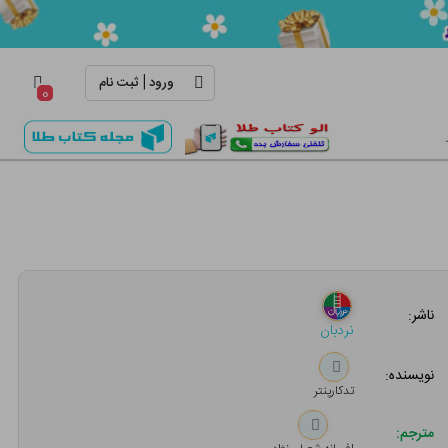
|
ورود
ثبت نام
۰
ناشر:
نردبان
نویسنده:
تدکارپنتر
مترجم: