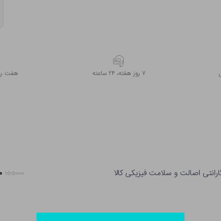
۷ روز ﻫﻔﺘﻪ، ۲۴ ﺳﺎﻋﺘﻪ
هفت روز
ارانتی اصالت و سلامت فیزیکی کالا
۵۰
۱۵۵۰۰۰