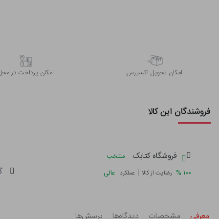
اﻣﮑﺎن ﺗﺤﻮﯾﻞ اﮐﺴﭙﺮس
امکان پرداخت در محل
فروشندگان این کالا
فروشگاه کتابک
منتخب
گ
|
%
۱۰۰
عالی
رضایت از کالا
عملکرد
معرفی
مشخصات
دیدگاه‌ها
پرسش‌ها