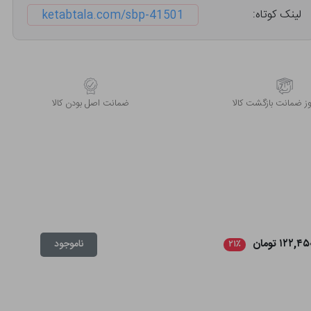
لینک کوتاه:
ketabtala.com/sbp-41501
 ضمانت بازگشت کالا
ﺿﻤﺎﻧﺖ اﺻﻞ ﺑﻮدن ﮐﺎﻟﺎ
۱۲۲,۴ تومان
ناموجود
۲۱٪