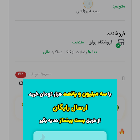
مترجم:
سعید فیروزآبادی
فروشنده
فروشگاه رواق
منتخب
۱۰۰
%
رضایت از کالا
|
عملکرد
عالی
۱۹۰,۰۰۰ تومان
۲۱٪
۱۵۰,۱۰۰ تومان
هـر قسط با تــرب‌پــی:
۳۷,۵۲۵ تومان
۴ قسط مــاهـانـه؛ بـدون سـود، چـک و ضـامـن
تعداد ۰ عدد در انبار موجود است