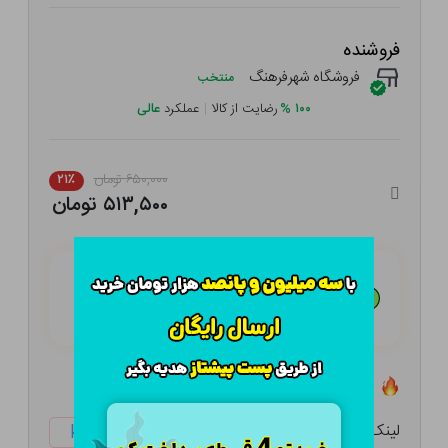
فروشنده
فروشگاه شهرفرهنگ
منتخب
۱۰۰
%
رضایت از کالا
|
عملکرد
عالی
۶۵۰,۰۰۰ تومان
۲۱٪
۵۱۳,۵۰۰ تومان
هـر قسط با تــرب‌پــی:
۱۲۸,۳۷۵
تومان
۴ قسط مــاهـانـه؛ بـدون سـود، چـک و ضـامـن
تعداد ۰ عدد در انبار موجود است
لینک کوتاه:
ketabtala.com/sbp-41510