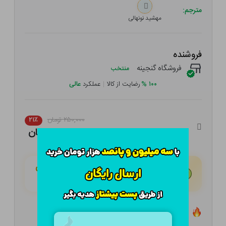
مترجم:
مهشید نونهالی
فروشنده
فروشگاه گنجینه
منتخب
۱۰۰
%
رضایت از کالا
|
عملکرد
عالی
۲۵۰,۰۰۰ تومان
۲۱٪
۱۹۷,۵۰۰ تومان
هـر قسط با تــرب‌پــی:
۴۹,۳۷۵ تومان
۴ قسط مــاهـانـه؛ بـدون سـود، چـک و ضـامـن
تعداد ۰ عدد در انبار موجود است