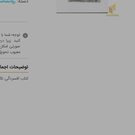
دسته:
روانشناس
توجه؛ شما با
کنید. زیرا 
صورتی امکان 
معيوب تحویل 
توضیحات اجمال
کتاب افسردگی تاث