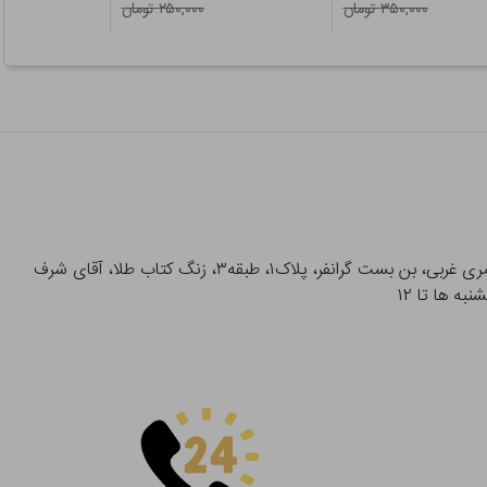
۳۵۰,۰۰۰ تومان
۲۵۰,۰۰۰ تومان
آدرس تحویل حضوری سفارشات: میدان انقلاب، خیابان انقلاب، خیابان ۱۲ فروردین، خیابان شهدای ژاندارمری غربی، بن بست گرانفر، پلاک۱، طبقه۳، زنگ کتاب طلا، آقای شرف