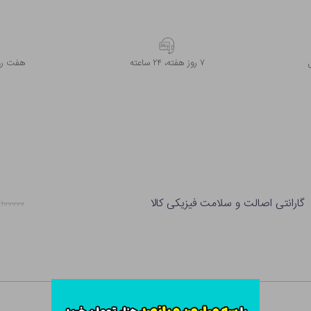
۷ روز ﻫﻔﺘﻪ، ۲۴ ﺳﺎﻋﺘﻪ
هفت روز
گارانتی اصالت و سلامت فیزیکی کالا
۱۰۰۰۰۰