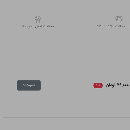
 ضمانت بازگشت کالا
ﺿﻤﺎﻧﺖ اﺻﻞ ﺑﻮدن ﮐﺎﻟﺎ
۷۹,۰۰۰ تومان
ناموجود
۲۱٪