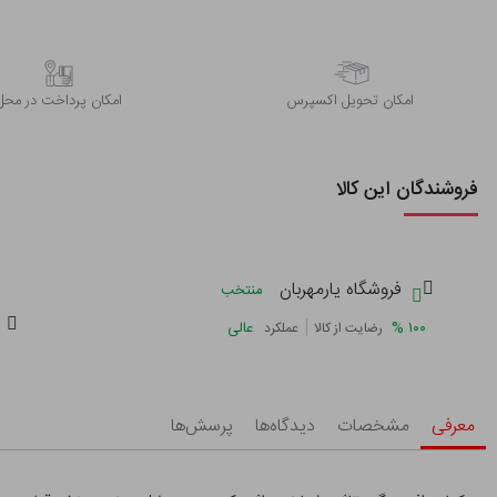
اﻣﮑﺎن ﺗﺤﻮﯾﻞ اﮐﺴﭙﺮس
امکان پرداخت در محل
فروشندگان این کالا
فروشگاه یارمهربان
منتخب
|
%
۱۰۰
عالی
رضایت از کالا
عملکرد
معرفی
مشخصات
دیدگاه‌ها
پرسش‌ها