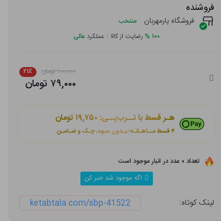
فروشنده
فروشگاه یارمهربان
منتخب
۱۰۰
%
رضایت از کالا
|
عملکرد
عالی
۱۰۰,۰۰۰ تومان
۲۱٪
۷۹,۰۰۰ تومان
هـر قسط با تــرب‌پــی:
۱۹,۷۵۰ تومان
۴ قسط مــاهـانـه؛ بـدون سـود، چـک و ضـامـن
تعداد ۰ عدد در انبار موجود است
اگه موجود شد خبر کن
لینک کوتاه:
ketabtala.com/sbp-41522