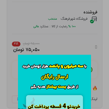
فروشنده
فروشگاه شهرفرهنگ
منتخب
۱۰۰
%
رضایت از کالا
|
عملکرد
عالی
۹۵,۰۰۰ تومان
۲۱٪
۷۵,۰۵۰ تومان
هـر قسط با تــرب‌پــی:
۱۸,۷۶۳ تومان
۴ قسط مــاهـانـه؛ بـدون سـود، چـک و ضـامـن
تعداد ۰ عدد در انبار موجود است
لینک کوتاه:
ketabtala.com/sbp-41523