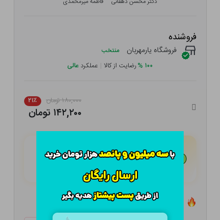
دکتر محسن دهقانی
فاطمه میرمحمدی
فروشنده
فروشگاه یارمهربان
منتخب
۱۰۰
%
رضایت از کالا
|
عملکرد
عالی
۱۸۰,۰۰۰ تومان
۲۱٪
۱۴۲,۲۰۰ تومان
هـر قسط با تــرب‌پــی:
۳۵,۵۵۰
تومان
۴ قسط مــاهـانـه؛ بـدون سـود، چـک و ضـامـن
تعداد ۰ عدد در انبار موجود است