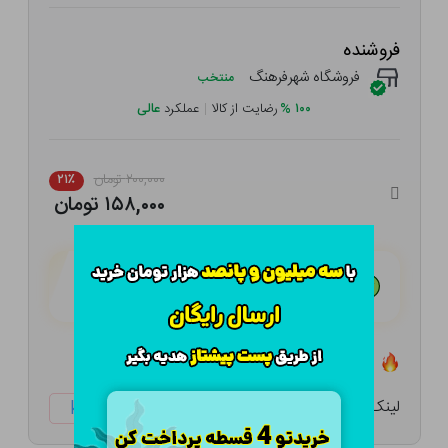
فروشنده
فروشگاه شهرفرهنگ
منتخب
۱۰۰
%
رضایت از کالا
|
عملکرد
عالی
۲۰۰,۰۰۰ تومان
۲۱٪
۱۵۸,۰۰۰ تومان
هـر قسط با تــرب‌پــی:
۳۹,۵۰۰ تومان
۴ قسط مــاهـانـه؛ بـدون سـود، چـک و ضـامـن
تعداد ۰ عدد در انبار موجود است
لینک کوتاه:
ketabtala.com/sbp-41528