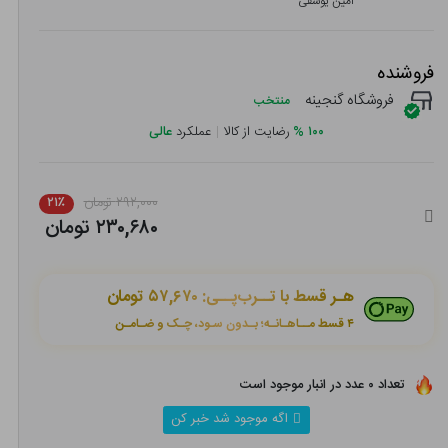
امین یوسفی
فروشنده
فروشگاه گنجینه
منتخب
۱۰۰
%
رضایت از کالا
|
عملکرد
عالی
۲۹۲,۰۰۰ تومان
۲۱٪
۲۳۰,۶۸۰ تومان
هـر قسط با تــرب‌پــی:
۵۷,۶۷۰ تومان
۴ قسط مــاهـانـه؛ بـدون سـود، چـک و ضـامـن
تعداد ۰ عدد در انبار موجود است
اگه موجود شد خبر کن