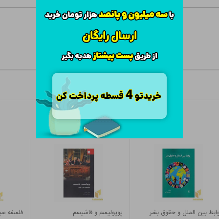
ابط بین الملل و حقوق بشر
پوپولیسم و فاشیسم
فلسفه س