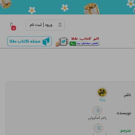
|
ورود
ثبت نام
۰
ناشر:
پیله
نویسنده:
راجر اسکروتن
مترجم: