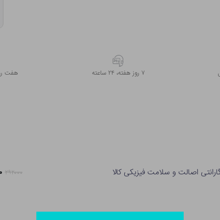
۷ روز ﻫﻔﺘﻪ، ۲۴ ﺳﺎﻋﺘﻪ
هفت روز
ارانتی اصالت و سلامت فیزیکی کالا
۸۰
۲۹۲۰۰۰