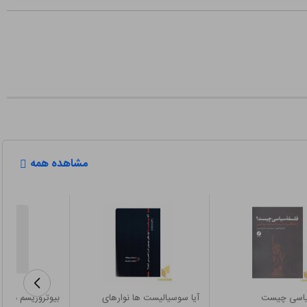
مشاهده همه
یاسی چیست
آیا سوسیالیست ها نوارهای
بیوتروریسم در ط