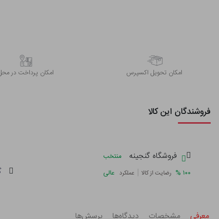
اﻣﮑﺎن ﺗﺤﻮﯾﻞ اﮐﺴﭙﺮس
امکان پرداخت در محل
فروشندگان این کالا
فروشگاه گنجینه
منتخب
گ
|
%
۱۰۰
عالی
رضایت از کالا
عملکرد
معرفی
مشخصات
دیدگاه‌ها
پرسش‌ها