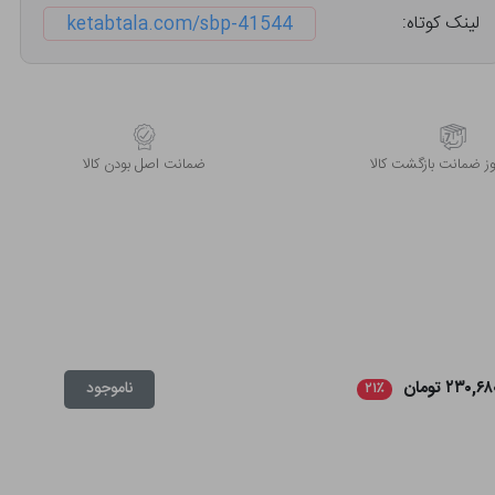
لینک کوتاه:
ketabtala.com/sbp-41544
 ضمانت بازگشت کالا
ﺿﻤﺎﻧﺖ اﺻﻞ ﺑﻮدن ﮐﺎﻟﺎ
۲۳۰,۶ تومان
ناموجود
۲۱٪