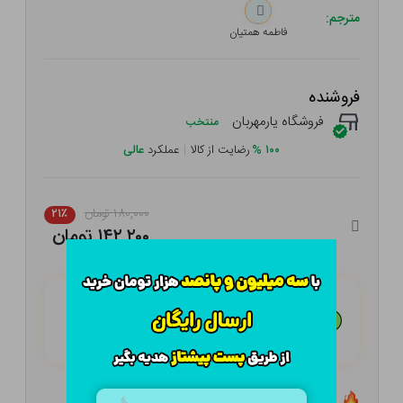
مترجم:
فاطمه همتیان
فروشنده
فروشگاه یارمهربان
منتخب
۱۰۰
%
رضایت از کالا
|
عملکرد
عالی
۱۸۰,۰۰۰ تومان
۲۱٪
۱۴۲,۲۰۰ تومان
هـر قسط با تــرب‌پــی:
۳۵,۵۵۰
تومان
۴ قسط مــاهـانـه؛ بـدون سـود، چـک و ضـامـن
تعداد ۰ عدد در انبار موجود است