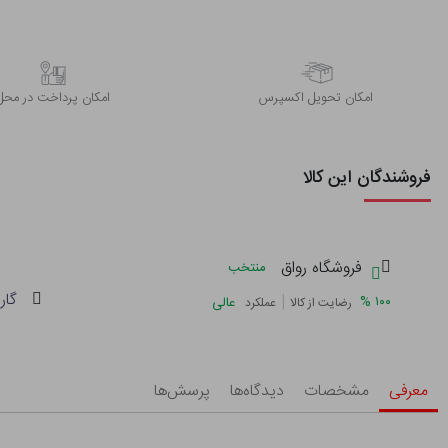
اﻣﮑﺎن ﺗﺤﻮﯾﻞ اﮐﺴﭙﺮس
امکان پرداخت در محل
فروشندگان این کالا
فروشگاه رواق
منتخب
گار
|
%
۱۰۰
عالی
رضایت از کالا
عملکرد
معرفی
مشخصات
دیدگاه‌ها
پرسش‌ها