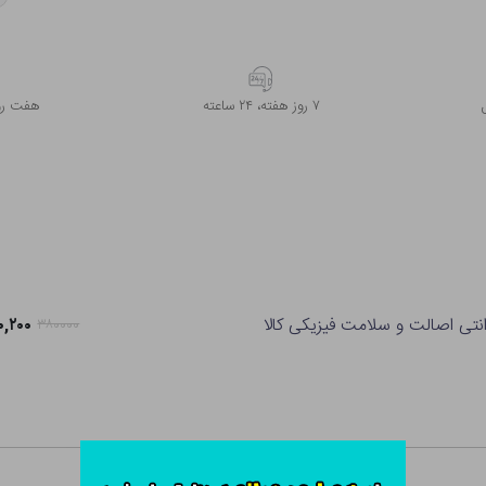
۷ روز ﻫﻔﺘﻪ، ۲۴ ﺳﺎﻋﺘﻪ
هفت روز
انتی اصالت و سلامت فیزیکی کالا
۳۰۰,۲۰۰ 
۳۸۰۰۰۰