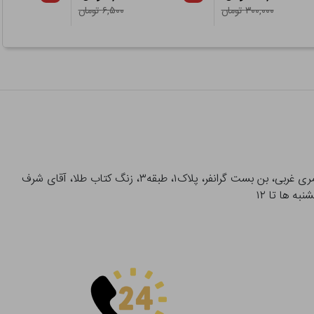
۳۰۰,۰۰۰ تومان
۶,۵۰۰ تومان
آدرس تحویل حضوری سفارشات: میدان انقلاب، خیابان انقلاب، خیابان ۱۲ فروردین، خیابان شهدای ژاندارمری غربی، بن بست گرانفر، پلاک۱، طبقه۳، زنگ کتاب طلا، آقای شرف