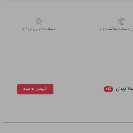
 ضمانت بازگشت کالا
ﺿﻤﺎﻧﺖ اﺻﻞ ﺑﻮدن ﮐﺎﻟﺎ
تومان
افزودن به سبد
۲۱٪