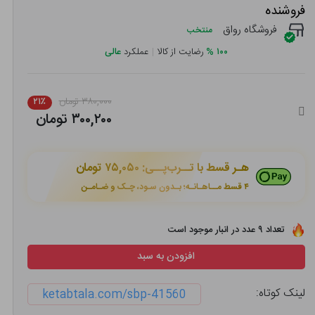
فروشنده
فروشگاه رواق
منتخب
۱۰۰
%
رضایت از کالا
|
عملکرد
عالی
۳۸۰,۰۰۰ تومان
۲۱٪
۳۰۰,۲۰۰ تومان
هـر قسط با تــرب‌پــی:
۷۵,۰۵۰ تومان
۴ قسط مــاهـانـه؛ بـدون سـود، چـک و ضـامـن
تعداد ۹ عدد در انبار موجود است
افزودن به سبد
لینک کوتاه:
ketabtala.com/sbp-41560