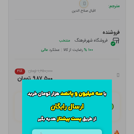
مترجم:
اقبال صلاح الدین
فروشنده
فروشگاه شهرفرهنگ
منتخب
۱۰۰
%
رضایت از کالا
|
عملکرد
عالی
۱,۲۵۰,۰۰۰ تومان
۲۱٪
۹۸۷,۵۰۰ تومان
هـر قسط با تــرب‌پــی:
۲۴۶,۸۷۵
تومان
۴ قسط مــاهـانـه؛ بـدون سـود، چـک و ضـامـن
تعداد ۱ عدد در انبار موجود است