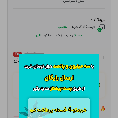
میگل د سروانتس
فروشنده
فروشگاه گنجینه
منتخب
۱۰۰
%
رضایت از کالا
|
عملکرد
عالی
۶۹۰,۰۰۰ تومان
۲۱٪
۵۴۵,۱۰۰ تومان
هـر قسط با تــرب‌پــی:
۱۳۶,۲۷۵
تومان
۴ قسط مــاهـانـه؛ بـدون سـود، چـک و ضـامـن
تعداد ۰ عدد در انبار موجود است