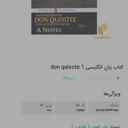
کتاب زبان انگلیسی don quixote 1
.
۰
۰
دیدگاه
(امتیاز
خریدار)
ویژگی‌ها
شابک
کد کالا
وزن کالا
۶۰۰
۹۸۲۵۲
۹۷۹۸۶۷۲۲۴۴۶۵۵
دسته:
زبان اصلی ( خارجی )