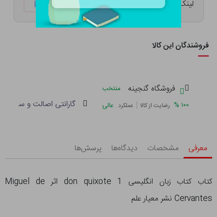
لینک کوتاه:
ketabtala.com/sbp-41597
فروشندگان این کالا
فروشگاه گنجینه
منتخب
گارانتی اصالت و سلامت فی
|
%
۱۰۰
عالی
رضایت از کالا
عملکرد
معرفی
مشخصات
دیدگاه‌ها
پرسش‌ها
کتاب کتاب زبان انگلیسی don quixote 1 اثر Miguel de
Cervantes نشر معیار علم