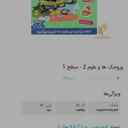
وروجک ها و علوم 2 - سطح 1
.
۰
۰
دیدگاه
(امتیاز
خریدار)
ویژگی‌ها
شابک
کد کالا
وزن کالا
۱۵۰
۹۸۳۳۵
۹۷۸۶۲۲۲۷۴۵۸۴۴
دسته:
گروه سنی - ب ( 7 تا 9 سال )