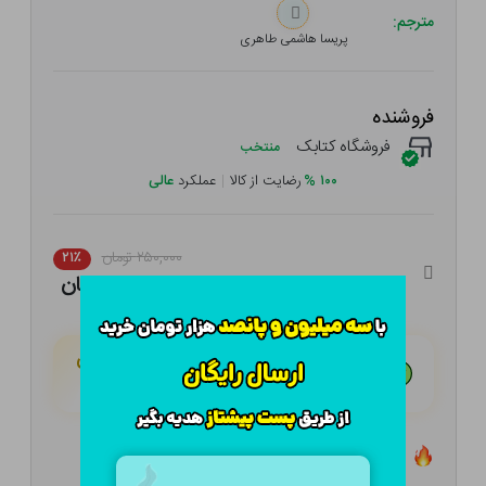
مترجم:
پریسا هاشمی طاهری
فروشنده
فروشگاه کتابک
منتخب
۱۰۰
%
رضایت از کالا
|
عملکرد
عالی
۲۵۰,۰۰۰ تومان
۲۱٪
۱۹۷,۵۰۰ تومان
هـر قسط با تــرب‌پــی:
۴۹,۳۷۵ تومان
۴ قسط مــاهـانـه؛ بـدون سـود، چـک و ضـامـن
تعداد ۵ عدد در انبار موجود است