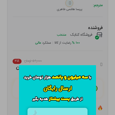
مترجم:
پریسا هاشمی طاهری
فروشنده
فروشگاه کتابک
منتخب
۱۰۰
%
رضایت از کالا
|
عملکرد
عالی
۵۹,۰۰۰ تومان
۲۱٪
۴۶,۶۱۰ تومان
هـر قسط با تــرب‌پــی:
۱۱,۶۵۳ تومان
۴ قسط مــاهـانـه؛ بـدون سـود، چـک و ضـامـن
تعداد ۵ عدد در انبار موجود است