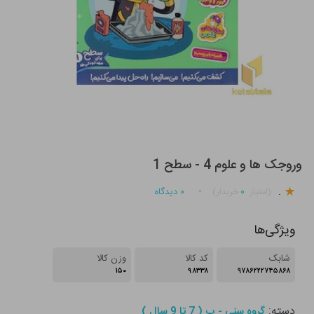
وروجک ها و علوم 4 - سطح 1
.
۰
۰
دیدگاه
(امتیاز
خریدار)
ویژگی‌ها
شابک
کد کالا
وزن کالا
۱۵۰
۹۸۳۳۸
۹۷۸۶۲۲۲۷۴۵۸۶۸
دسته:
گروه سنی - ب ( 7 تا 9 سال )