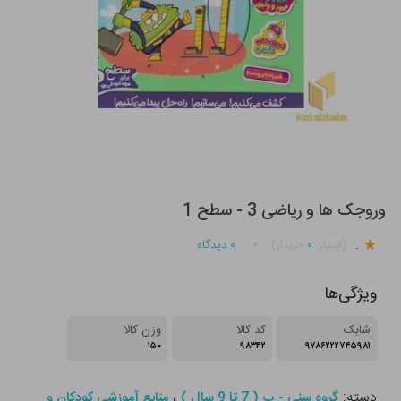
وروجک ها و ریاضی 3 - سطح 1
.
۰
۰
دیدگاه
(امتیاز
خریدار)
ویژگی‌ها
شابک
کد کالا
وزن کالا
۱۵۰
۹۸۳۴۲
۹۷۸۶۲۲۲۷۴۵۹۸۱
دسته:
،
گروه سنی - ب ( 7 تا 9 سال )
منابع آموزشی کودکان و