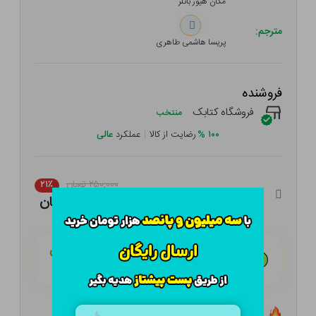
مگان هیوز باتلر
مترجم:
پریسا هاشمی طاهری
فروشنده
فروشگاه کتابک
منتخب
۱۰۰
%
رضایت از کالا
|
عملکرد
عالی
۲۵۰,۰۰۰ تومان
۲۱٪
۱۹۷,۵۰۰ تومان
هـر قسط با تــرب‌پــی:
۴۹,۳۷۵ تومان
۴ قسط مــاهـانـه؛ بـدون سـود، چـک و ضـامـن
تعداد ۵ عدد در انبار موجود است