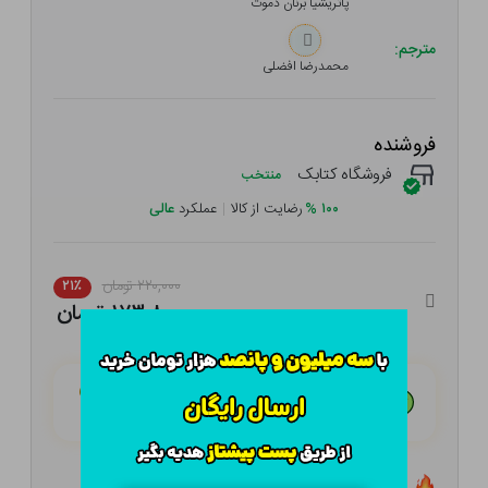
پاتریشیا برنان دموت
مترجم:
محمدرضا افضلی
فروشنده
فروشگاه کتابک
منتخب
۱۰۰
%
رضایت از کالا
|
عملکرد
عالی
۲۲۰,۰۰۰ تومان
۲۱٪
۱۷۳,۸۰۰ تومان
هـر قسط با تــرب‌پــی:
۴۳,۴۵۰ تومان
۴ قسط مــاهـانـه؛ بـدون سـود، چـک و ضـامـن
تعداد ۵ عدد در انبار موجود است