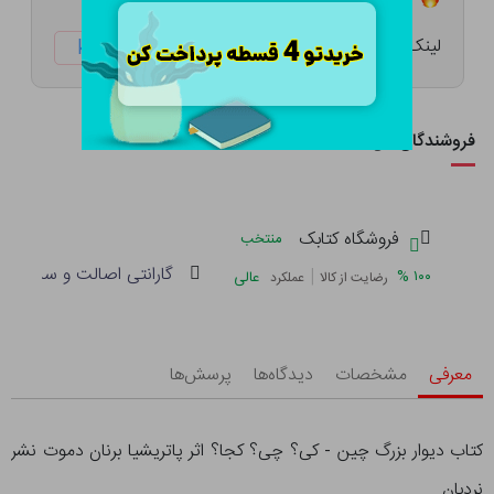
لینک کوتاه:
ketabtala.com/sbp-42243
فروشندگان این کالا
فروشگاه کتابک
منتخب
گارانتی اصالت و سلامت فی
|
%
۱۰۰
عالی
رضایت از کالا
عملکرد
معرفی
مشخصات
دیدگاه‌ها
پرسش‌ها
کتاب دیوار بزرگ چین - کی؟ چی؟ کجا؟ اثر پاتریشیا برنان دموت نشر
نردبان