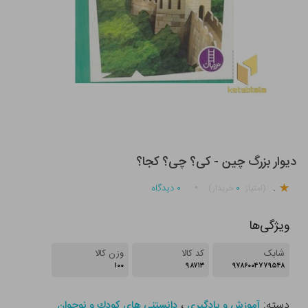
دیوار بزرگ چین - کی؟ چی؟ کجا؟
.
۰
۰
دیدگاه
(امتیاز
خریدار)
ویژگی‌ها
شابک
کد کالا
وزن کالا
۱۰۰
۹۸۷۱۳
۹۷۸۶۰۰۴۷۷۹۵۴۸
دسته:
،
آموزش و یادگیری
دانستنی های كودك و نوجوان