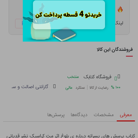
تعداد ۲۱ عدد در انبار موجود است
لینک کوتاه:
ketabtala.com/sbp-47867
فروشندگان این کالا
فروشگاه کتابک
منتخب
گارانتی اصالت و سلامت فی
|
%
۱۰۰
عالی
رضایت از کالا
عملکرد
معرفی
مشخصات
دیدگاه‌ها
پرسش‌ها
کتاب پرسش های پسرانه درباره ی بلوغ اثر مت کراسیک نشر قدیانی