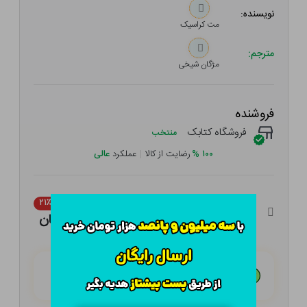
نویسنده:
مت کراسیک
مترجم:
مژگان شیخی
فروشنده
فروشگاه کتابک
منتخب
۱۰۰
%
رضایت از کالا
|
عملکرد
عالی
۴۰۰,۰۰۰ تومان
۲۱٪
۳۱۶,۰۰۰ تومان
هـر قسط با تــرب‌پــی:
۷۹,۰۰۰ تومان
۴ قسط مــاهـانـه؛ بـدون سـود، چـک و ضـامـن