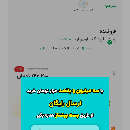
مترجم:
نفیسه معتکف
فروشنده
فروشگاه یارمهربان
منتخب
۱۰۰
%
رضایت از کالا
|
عملکرد
عالی
۱۸۰,۰۰۰ تومان
۲۱٪
۱۴۲,۲۰۰ تومان
هـر قسط با تــرب‌پــی:
۳۵,۵۵۰
تومان
۴ قسط مــاهـانـه؛ بـدون سـود، چـک و ضـامـن
تعداد ۳ عدد در انبار موجود است