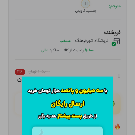
مترجم:
جمشید کاویانی
فروشنده
فروشگاه شهرفرهنگ
منتخب
۱۰۰
%
رضایت از کالا
|
عملکرد
عالی
۱۰۵,۰۰۰ تومان
۲۱٪
۸۲,۹۵۰ تومان
هـر قسط با تــرب‌پــی:
۲۰,۷۳۸ تومان
۴ قسط مــاهـانـه؛ بـدون سـود، چـک و ضـامـن
تعداد ۷ عدد در انبار موجود است