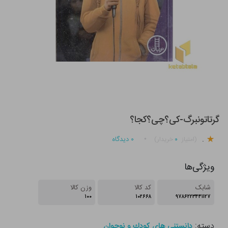
گرتاتونبرگ-کی؟چی؟کجا؟
.
۰
۰
دیدگاه
(امتیاز
خریدار)
ویژگی‌ها
شابک
کد کالا
وزن کالا
۱۰۰
۱۰۲۶۶۸
۹۷۸۶۲۲۳۴۴۱۱۲۷
دسته:
دانستنی های كودك و نوجوان