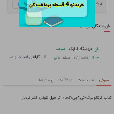
لینک کوتاه:
ketabtala.com/sbp-47882
فروشندگان این کالا
فروشگاه کتابک
منتخب
گارانتی اصالت و سلامت فی
|
%
۱۰۰
عالی
رضایت از کالا
عملکرد
معرفی
مشخصات
دیدگاه‌ها
پرسش‌ها
کتاب گرتاتونبرگ-کی؟چی؟کجا؟ اثر جیل لئونارد نشر نردبان