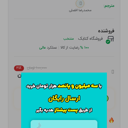
مترجم:
محمدرضا افضلی
فروشنده
فروشگاه کتابک
منتخب
۱۰۰
%
رضایت از کالا
|
عملکرد
عالی
۱۰۰,۰۰۰ تومان
۲۱٪
۷۹,۰۰۰ تومان
هـر قسط با تــرب‌پــی:
۱۹,۷۵۰ تومان
۴ قسط مــاهـانـه؛ بـدون سـود، چـک و ضـامـن
تعداد ۱ عدد در انبار موجود است