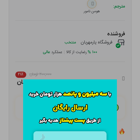
مترجم:
هومن نامور
فروشنده
فروشگاه یارمهربان
منتخب
۱۰۰
%
رضایت از کالا
|
عملکرد
عالی
۲۰۰,۰۰۰ تومان
۲۱٪
۱۵۸,۰۰۰ تومان
هـر قسط با تــرب‌پــی:
۳۹,۵۰۰ تومان
۴ قسط مــاهـانـه؛ بـدون سـود، چـک و ضـامـن
تعداد ۴ عدد در انبار موجود است