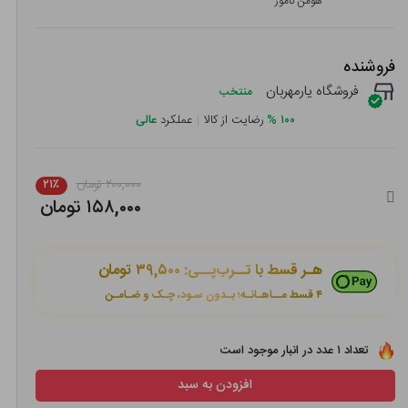
هومن نامور
فروشنده
فروشگاه یارمهربان
منتخب
۱۰۰
%
رضایت از کالا
|
عملکرد
عالی
۲۰۰,۰۰۰ تومان
۲۱٪
۱۵۸,۰۰۰ تومان
هـر قسط با تــرب‌پــی:
۳۹,۵۰۰ تومان
۴ قسط مــاهـانـه؛ بـدون سـود، چـک و ضـامـن
تعداد ۱ عدد در انبار موجود است
افزودن به سبد