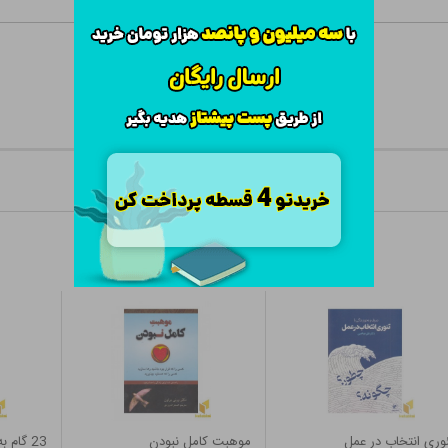
وری انتخاب در عمل
موهبت کامل نبودن
23 گام به سوی موفقیت وکامیابی