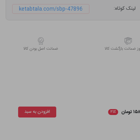
لینک کوتاه:
ketabtala.com/sbp-47896
 ضمانت بازگشت کالا
ﺿﻤﺎﻧﺖ اﺻﻞ ﺑﻮدن ﮐﺎﻟﺎ
تومان
افزودن به سبد
۲۱٪