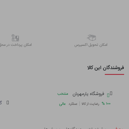
اﻣﮑﺎن ﺗﺤﻮﯾﻞ اﮐﺴﭙﺮس
امکان پرداخت در محل
فروشندگان این کالا
فروشگاه یارمهربان
منتخب
گا
|
%
۱۰۰
عالی
رضایت از کالا
عملکرد