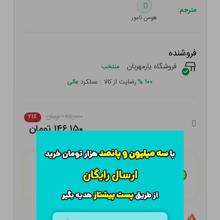
مترجم:
هومن نامور
فروشنده
فروشگاه یارمهربان
منتخب
۱۰۰
%
رضایت از کالا
|
عملکرد
عالی
۱۸۵,۰۰۰ تومان
۲۱٪
۱۴۶,۱۵۰ تومان
هـر قسط با تــرب‌پــی:
۳۶,۵۳۸
تومان
۴ قسط مــاهـانـه؛ بـدون سـود، چـک و ضـامـن
تعداد ۲ عدد در انبار موجود است