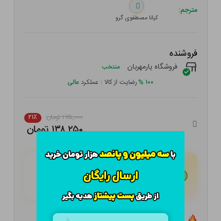
مترجم:
کیانا مصطفوی گرو
فروشنده
فروشگاه یارمهربان
منتخب
۱۰۰
%
رضایت از کالا
|
عملکرد
عالی
۱۷۵,۰۰۰ تومان
۲۱٪
۱۳۸,۲۵۰ تومان
هـر قسط با تــرب‌پــی:
۳۴,۵۶۳
تومان
۴ قسط مــاهـانـه؛ بـدون سـود، چـک و ضـامـن
تعداد ۵ عدد در انبار موجود است