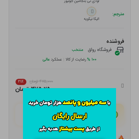
لودی تی بنجامین جونیور
مترجم:
الیکا نیکویه
فروشنده
فروشگاه رواق
منتخب
۱۰۰
%
رضایت از کالا
|
عملکرد
عالی
۴۷۵,۰۰۰ تومان
۲۱٪
۳۷۵,۲۵۰ تومان
هـر قسط با تــرب‌پــی:
۹۳,۸۱۳ تومان
۴ قسط مــاهـانـه؛ بـدون سـود، چـک و ضـامـن
تعداد ۷ عدد در انبار موجود است