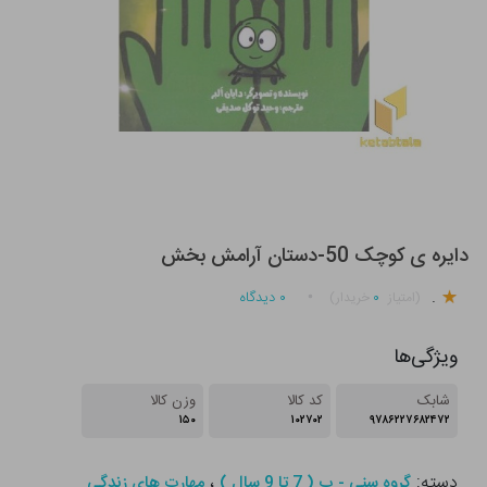
دایره ی کوچک 50-دستان آرامش بخش
.
۰
۰
دیدگاه
(امتیاز
خریدار)
ویژگی‌ها
شابک
کد کالا
وزن کالا
۱۵۰
۱۰۲۷۰۲
۹۷۸۶۲۲۷۶۸۲۴۷۲
دسته:
،
گروه سنی - ب ( 7 تا 9 سال )
مهارت های زندگی