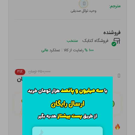
مترجم:
وحید توکل صدیقی
فروشنده
فروشگاه کتابک
منتخب
۱۰۰
%
رضایت از کالا
|
عملکرد
عالی
۲۵۰,۰۰۰ تومان
۲۱٪
۱۹۷,۵۰۰ تومان
هـر قسط با تــرب‌پــی:
۴۹,۳۷۵ تومان
۴ قسط مــاهـانـه؛ بـدون سـود، چـک و ضـامـن
تعداد ۲ عدد در انبار موجود است