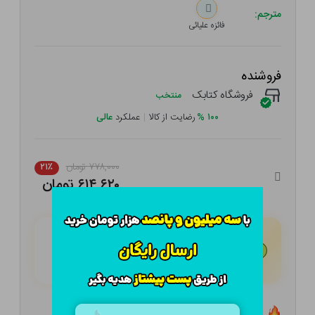
مترجم:
فائزه علیائی
فروشنده
فروشگاه کتابک
منتخب
۱۰۰
%
رضایت از کالا
|
عملکرد
عالی
۷۷۸,۰۰۰ تومان
۲۱٪
۶۱۴,۶۲۰ تومان
هـر قسط با تــرب‌پــی:
۱۵۳,۶۵۵
تومان
۴ قسط مــاهـانـه؛ بـدون سـود، چـک و ضـامـن
تعداد ۳ عدد در انبار موجود است