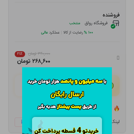
فروشنده
فروشگاه رواق
منتخب
۱۰۰
%
رضایت از کالا
|
عملکرد
عالی
۳۴۰,۰۰۰ تومان
۲۱٪
۲۶۸,۶۰۰ تومان
هـر قسط با تــرب‌پــی:
۶۷,۱۵۰ تومان
۴ قسط مــاهـانـه؛ بـدون سـود، چـک و ضـامـن
تعداد ۱ عدد در انبار موجود است
لینک کوتاه:
ketabtala.com/sbp-47928