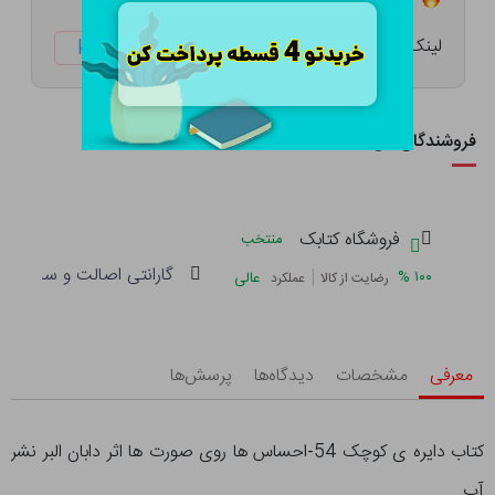
لینک کوتاه:
ketabtala.com/sbp-47930
فروشندگان این کالا
فروشگاه کتابک
منتخب
گارانتی اصالت و سلامت فی
|
%
۱۰۰
عالی
رضایت از کالا
عملکرد
معرفی
مشخصات
دیدگاه‌ها
پرسش‌ها
کتاب دایره ی کوچک 54-احساس ها روی صورت ها اثر دابان البر نشر
آب