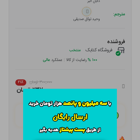
دابان البر
مترجم:
وحید توکل صدیقی
فروشنده
فروشگاه کتابک
منتخب
۱۰۰
%
رضایت از کالا
|
عملکرد
عالی
۳۰۰,۰۰۰ تومان
۲۱٪
۲۳۷,۰۰۰ تومان
هـر قسط با تــرب‌پــی:
۵۹,۲۵۰ تومان
۴ قسط مــاهـانـه؛ بـدون سـود، چـک و ضـامـن
تعداد ۳ عدد در انبار موجود است