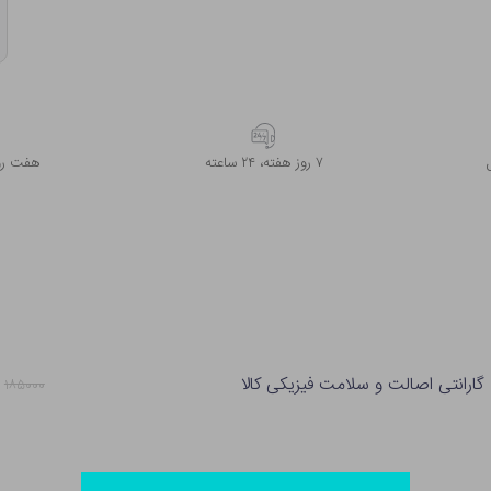
۷ روز ﻫﻔﺘﻪ، ۲۴ ﺳﺎﻋﺘﻪ
هفت روز
گارانتی اصالت و سلامت فیزیکی کالا
۱۸۵۰۰۰