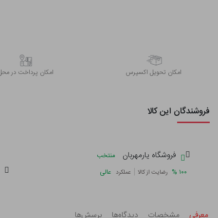
اﻣﮑﺎن ﺗﺤﻮﯾﻞ اﮐﺴﭙﺮس
امکان پرداخت در محل
فروشندگان این کالا
فروشگاه یارمهربان
منتخب
|
%
۱۰۰
عالی
رضایت از کالا
عملکرد
معرفی
مشخصات
دیدگاه‌ها
پرسش‌ها