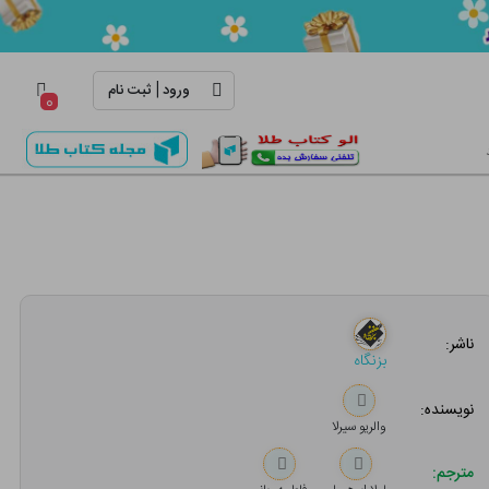
|
ورود
ثبت نام
۰
ناشر:
بزنگاه
نویسنده:
والریو سیرلا
مترجم: