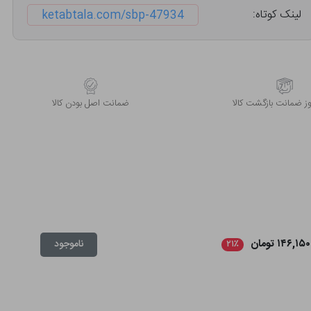
لینک کوتاه:
ketabtala.com/sbp-47934
 ضمانت بازگشت کالا
ﺿﻤﺎﻧﺖ اﺻﻞ ﺑﻮدن ﮐﺎﻟﺎ
۱۴۶,۱۵۰ تومان
ناموجود
۲۱٪