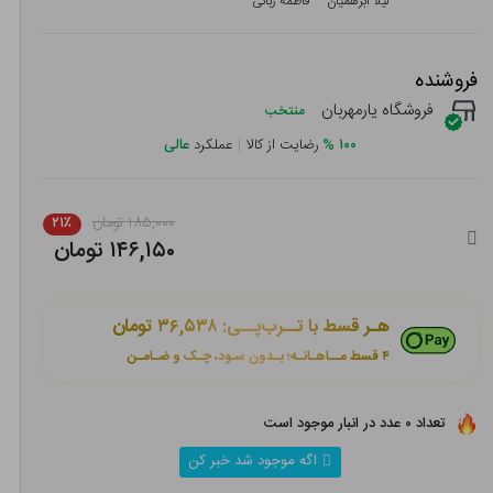
لیلا ابرهمیان
فاطمه ربانی
فروشنده
فروشگاه یارمهربان
منتخب
۱۰۰
%
رضایت از کالا
|
عملکرد
عالی
۱۸۵,۰۰۰ تومان
۲۱٪
۱۴۶,۱۵۰ تومان
هـر قسط با تــرب‌پــی:
۳۶,۵۳۸ تومان
۴ قسط مــاهـانـه؛ بـدون سـود، چـک و ضـامـن
تعداد ۰ عدد در انبار موجود است
اگه موجود شد خبر کن