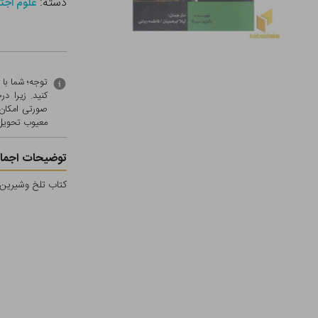
دسته:
علوم اجت
توجه؛ شما با
کنید. زیرا 
صورتی امکان 
معيوب تحویل 
توضیحات اجمال
کتاب تلخ وشیرین ر