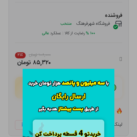
فروشنده
فروشگاه شهرفرهنگ
منتخب
۱۰۰
%
رضایت از کالا
|
عملکرد
عالی
۱۰۸,۰۰۰ تومان
۲۱٪
۸۵,۳۲۰ تومان
هـر قسط با تــرب‌پــی:
۲۱,۳۳۰ تومان
۴ قسط مــاهـانـه؛ بـدون سـود، چـک و ضـامـن
تعداد ۰ عدد در انبار موجود است
لینک کوتاه:
ketabtala.com/sbp-47935