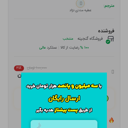
مترجم:
عطیه مددی نژاد
فروشنده
فروشگاه گنجینه
منتخب
۱۰۰
%
رضایت از کالا
|
عملکرد
عالی
۱۰۰,۰۰۰ تومان
۲۱٪
۷۹,۰۰۰ تومان
هـر قسط با تــرب‌پــی:
۱۹,۷۵۰ تومان
۴ قسط مــاهـانـه؛ بـدون سـود، چـک و ضـامـن
تعداد ۰ عدد در انبار موجود است