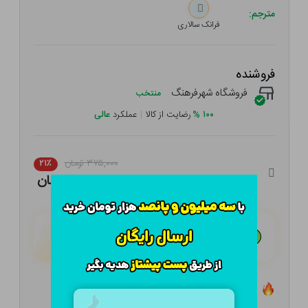
مترجم:
فرانک سالاری
فروشنده
فروشگاه شهرفرهنگ
منتخب
۱۰۰
%
رضایت از کالا
|
عملکرد
عالی
۳۷۵,۰۰۰ تومان
۲۱٪
۲۹۶,۲۵۰ تومان
هـر قسط با تــرب‌پــی:
۷۴,۰۶۳ تومان
۴ قسط مــاهـانـه؛ بـدون سـود، چـک و ضـامـن
تعداد ۰ عدد در انبار موجود است