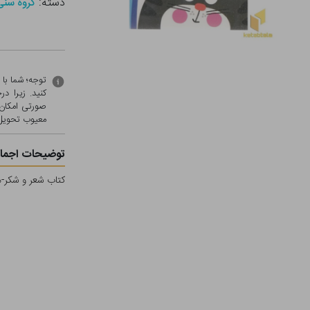
دسته:
گروه سنی - ب (
توجه؛ شما با
کنید. زیرا 
صورتی امکان 
معيوب تحویل 
توضیحات اجمال
کتاب شعر و شکر-م