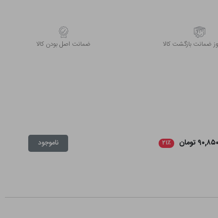
 ضمانت بازگشت کالا
ﺿﻤﺎﻧﺖ اﺻﻞ ﺑﻮدن ﮐﺎﻟﺎ
۹۰,۸۵ تومان
ناموجود
۲۱٪