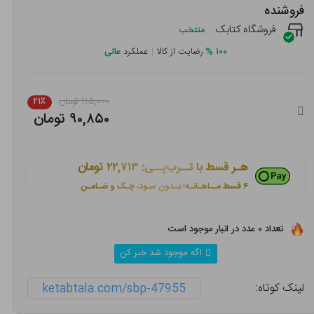
فروشنده
فروشگاه کتابک
منتخب
۱۰۰
%
رضایت از کالا
|
عملکرد
عالی
۱۱۵,۰۰۰ تومان
۲۱٪
۹۰,۸۵۰ تومان
هـر قسط با تــرب‌پــی:
۲۲,۷۱۳ تومان
۴ قسط مــاهـانـه؛ بـدون سـود، چـک و ضـامـن
تعداد ۰ عدد در انبار موجود است
اگه موجود شد خبر کن
لینک کوتاه:
ketabtala.com/sbp-47955