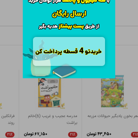
ر بخون یادبگیر حیوانات مزرعه
مدرسه عجیب و غریب (6)خانم
فرانکلین
براشت
روند
۴۳,۴۵۰ تومان
۶۷,۱۵۰ تومان
۲۱٪
۲۱٪
۲۱