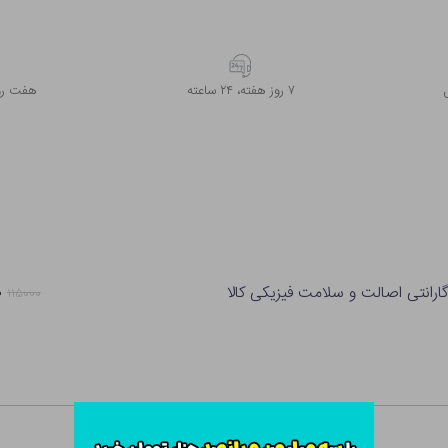
۷ روز ﻫﻔﺘﻪ، ۲۴ ﺳﺎﻋﺘﻪ
هفت روز
ارانتی اصالت و سلامت فیزیکی کالا
۰
۱۱۵۰۰۰