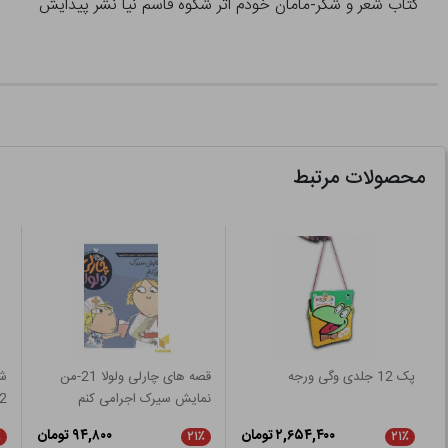
کتاب شعر و شکر-مامان خودم اثر شکوه قاسم نیا نشر پیدایش
محصولات مرتبط
پک 12 جلدی وگی ورجه
قصه های چارلی ولولا 21-من
شع
نمایش سیرک اجرامی کنم
2
۲,۶۵۴,۴۰۰ تومان
۹۴,۸۰۰ تومان
٪
۲۱٪
۲۱٪