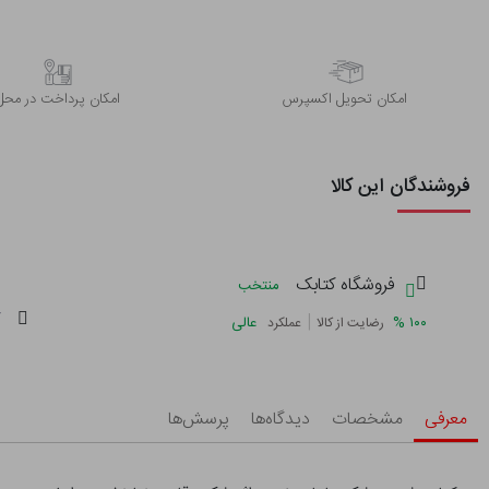
اﻣﮑﺎن ﺗﺤﻮﯾﻞ اﮐﺴﭙﺮس
امکان پرداخت در محل
فروشندگان این کالا
فروشگاه کتابک
منتخب
گ
|
%
۱۰۰
عالی
رضایت از کالا
عملکرد
معرفی
مشخصات
دیدگاه‌ها
پرسش‌ها