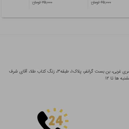
۶۵,۰۰۰ تومان
۲۵,۰۰۰ تومان
آدرس تحویل حضوری سفارشات: میدان انقلاب، خیابان انقلاب، خیابان ۱۲ فروردین، خیابان شهدای ژاندارمری غربی، بن بست گرانفر، پلاک۱، طبقه۳، زنگ کتاب طلا، آقای شرف