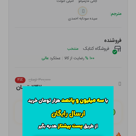
جانی مارسیانو
امیلی کنوئث
مترجم:
سیده سودابه احمدی
فروشنده
فروشگاه کتابک
منتخب
۱۰۰
%
رضایت از کالا
|
عملکرد
عالی
۳۰۰,۰۰۰ تومان
۲۱٪
۲۳۷,۰۰۰ تومان
هـر قسط با تــرب‌پــی:
۵۹,۲۵۰ تومان
۴ قسط مــاهـانـه؛ بـدون سـود، چـک و ضـامـن
تعداد ۵ عدد در انبار موجود است