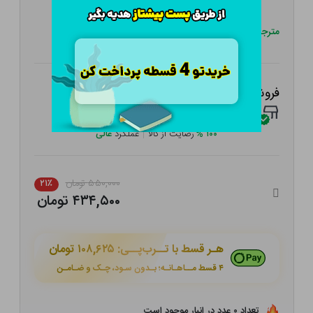
سر رابرت فیلمر
پیتر لسلت
مترجم:
علی اردستانی
فروشنده
فروشگاه گنجینه
منتخب
۱۰۰
%
رضایت از کالا
|
عملکرد
عالی
۵۵۰,۰۰۰ تومان
۲۱٪
۴۳۴,۵۰۰ تومان
هـر قسط با تــرب‌پــی:
۱۰۸,۶۲۵ تومان
۴ قسط مــاهـانـه؛ بـدون سـود، چـک و ضـامـن
تعداد ۰ عدد در انبار موجود است