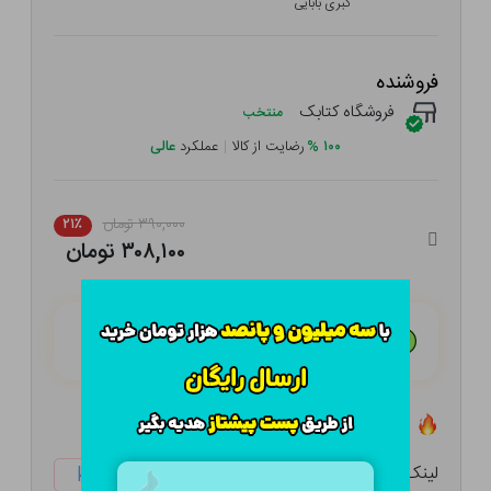
کبری بابایی
فروشنده
فروشگاه کتابک
منتخب
۱۰۰
%
رضایت از کالا
|
عملکرد
عالی
۳۹۰,۰۰۰ تومان
۲۱٪
۳۰۸,۱۰۰ تومان
هـر قسط با تــرب‌پــی:
۷۷,۰۲۵ تومان
۴ قسط مــاهـانـه؛ بـدون سـود، چـک و ضـامـن
تعداد ۱۲ عدد در انبار موجود است
لینک کوتاه:
ketabtala.com/sbp-49593