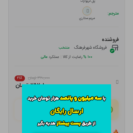
پل کریوازک
مترجم:
مریم ستاری
فروشنده
فروشگاه شهرفرهنگ
منتخب
۱۰۰
%
رضایت از کالا
|
عملکرد
عالی
۳۲۰,۰۰۰ تومان
۲۱٪
۲۵۲,۸۰۰ تومان
هـر قسط با تــرب‌پــی:
۶۳,۲۰۰ تومان
۴ قسط مــاهـانـه؛ بـدون سـود، چـک و ضـامـن
تعداد ۰ عدد در انبار موجود است