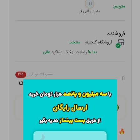
مترجم:
منیره وفایی فر
فروشنده
فروشگاه گنجینه
منتخب
۱۰۰
%
رضایت از کالا
|
عملکرد
عالی
۳۹۰,۰۰۰ تومان
۲۱٪
۳۰۸,۱۰۰ تومان
هـر قسط با تــرب‌پــی:
۷۷,۰۲۵ تومان
۴ قسط مــاهـانـه؛ بـدون سـود، چـک و ضـامـن
تعداد ۵ عدد در انبار موجود است