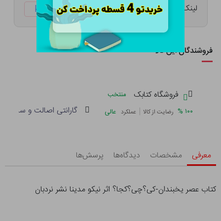
لینک کوتاه:
ketabtala.com/sbp-49639
فروشندگان این کالا
فروشگاه کتابک
منتخب
گارانتی اصالت و سلامت فی
|
%
۱۰۰
عالی
رضایت از کالا
عملکرد
معرفی
مشخصات
دیدگاه‌ها
پرسش‌ها
کتاب عصر یخبندان-کی؟چی؟کجا؟ اثر نیکو مدینا نشر نردبان