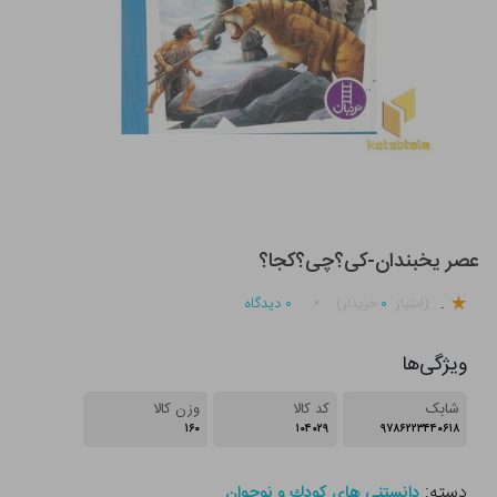
عصر یخبندان-کی؟چی؟کجا؟
.
۰
۰
دیدگاه
(امتیاز
خریدار)
ویژگی‌ها
شابک
کد کالا
وزن کالا
۱۶۰
۱۰۴۰۲۹
۹۷۸۶۲۲۳۴۴۰۶۱۸
دسته:
دانستنی های كودك و نوجوان