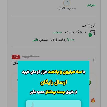
مترجم:
محمدرضا افضلی
فروشنده
فروشگاه کتابک
منتخب
۱۰۰
%
رضایت از کالا
|
عملکرد
عالی
۲۲۰,۰۰۰ تومان
۲۱٪
۱۷۳,۸۰۰ تومان
هـر قسط با تــرب‌پــی:
۴۳,۴۵۰ تومان
۴ قسط مــاهـانـه؛ بـدون سـود، چـک و ضـامـن
تعداد ۸ عدد در انبار موجود است