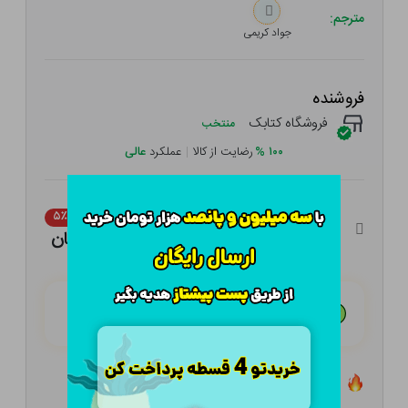
مترجم:
جواد کریمی
فروشنده
فروشگاه کتابک
منتخب
۱۰۰
%
رضایت از کالا
|
عملکرد
عالی
۴۳,۰۰۰ تومان
۵٪
۴۰,۸۵۰ تومان
هـر قسط با تــرب‌پــی:
۱۰,۲۱۳ تومان
۴ قسط مــاهـانـه؛ بـدون سـود، چـک و ضـامـن
تعداد ۰ عدد در انبار موجود است