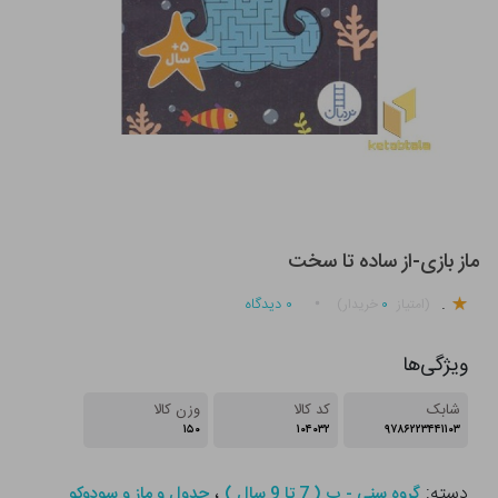
ماز بازی-از ساده تا سخت
.
۰
۰
دیدگاه
(امتیاز
خریدار)
ویژگی‌ها
شابک
کد کالا
وزن کالا
۱۵۰
۱۰۴۰۳۲
۹۷۸۶۲۲۳۴۴۱۱۰۳
دسته:
،
گروه سنی - ب ( 7 تا 9 سال )
جدول و ماز و سودوکو