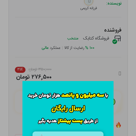
نویسنده:
فرزانه کریمی
فروشنده
فروشگاه کتابک
منتخب
۱۰۰
%
رضایت از کالا
|
عملکرد
عالی
۳۵۰,۰۰۰ تومان
۲۱٪
۲۷۶,۵۰۰ تومان
هـر قسط با تــرب‌پــی:
۶۹,۱۲۵ تومان
۴ قسط مــاهـانـه؛ بـدون سـود، چـک و ضـامـن
تعداد ۲ عدد در انبار موجود است